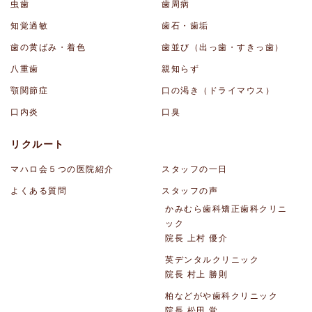
虫歯
歯周病
知覚過敏
歯石・歯垢
歯の黄ばみ・着色
歯並び（出っ歯・すきっ歯）
八重歯
親知らず
顎関節症
口の渇き（ドライマウス）
口内炎
口臭
リクルート
マハロ会５つの医院紹介
スタッフの一日
よくある質問
スタッフの声
かみむら歯科矯正歯科クリニ
ック
院長 上村 優介
英デンタルクリニック
院長 村上 勝則
柏などがや歯科クリニック
院長 松田 覚