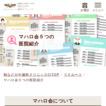
お電話
メニュー
マハロ会５つの
医院紹介
柏などがや歯科クリニックのTOP
リクルート
マハロ会５つの医院紹介
マハロ会について