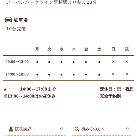
アーバンパークライン新柏駅より徒歩23分
駐車場
10台完備
月
火
水
木
金
土
日
祝
●
●
●
●
●
●
✕
✕
09:00〜13:00
●
●
●
●
●
▲
✕
✕
14:00〜18:00
▲・・・14:00～17:00まで
定休日：日・祝日
※13:00～14:00はお昼休み
完全予約制
院長挨拶
初めての方へ