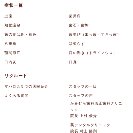
症状一覧
虫歯
歯周病
知覚過敏
歯石・歯垢
歯の黄ばみ・着色
歯並び（出っ歯・すきっ歯）
八重歯
親知らず
顎関節症
口の渇き（ドライマウス）
口内炎
口臭
リクルート
マハロ会５つの医院紹介
スタッフの一日
よくある質問
スタッフの声
かみむら歯科矯正歯科クリニ
ック
院長 上村 優介
英デンタルクリニック
院長 村上 勝則