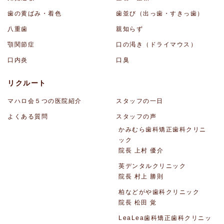
歯の黄ばみ・着色
歯並び（出っ歯・すきっ歯）
八重歯
親知らず
顎関節症
口の渇き（ドライマウス）
口内炎
口臭
リクルート
マハロ会５つの医院紹介
スタッフの一日
よくある質問
スタッフの声
かみむら歯科矯正歯科クリニ
ック
院長 上村 優介
英デンタルクリニック
院長 村上 勝則
柏などがや歯科クリニック
院長 松田 覚
LeaLea歯科矯正歯科クリニッ