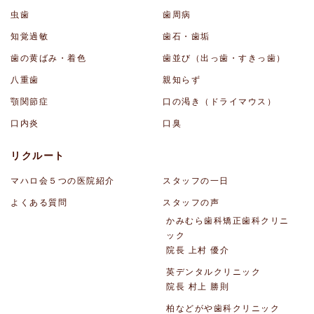
虫歯
歯周病
知覚過敏
歯石・歯垢
歯の黄ばみ・着色
歯並び（出っ歯・すきっ歯）
八重歯
親知らず
顎関節症
口の渇き（ドライマウス）
口内炎
口臭
リクルート
マハロ会５つの医院紹介
スタッフの一日
よくある質問
スタッフの声
かみむら歯科矯正歯科クリニ
ック
院長 上村 優介
英デンタルクリニック
院長 村上 勝則
柏などがや歯科クリニック