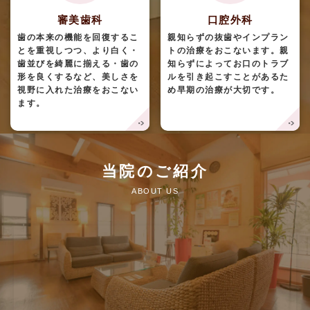
審美歯科
口腔外科
歯の本来の機能を回復するこ
親知らずの抜歯やインプラン
とを重視しつつ、より白く・
トの治療をおこないます。親
歯並びを綺麗に揃える・歯の
知らずによってお口のトラブ
形を良くするなど、美しさを
ルを引き起こすことがあるた
視野に入れた治療をおこない
め早期の治療が大切です。
ます。
当院のご紹介
ABOUT US