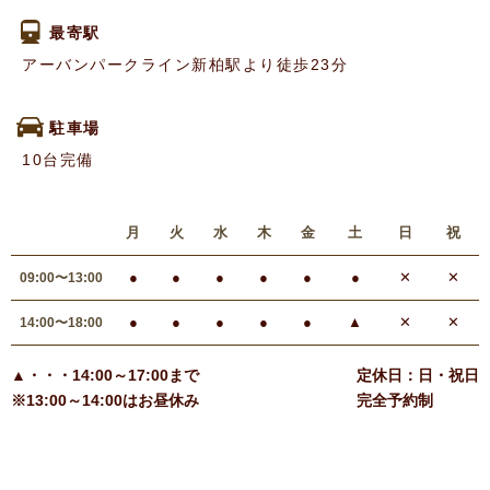
最寄駅
アーバンパークライン新柏駅より徒歩23分
駐車場
10台完備
月
火
水
木
金
土
日
祝
●
●
●
●
●
●
✕
✕
09:00〜13:00
●
●
●
●
●
▲
✕
✕
14:00〜18:00
▲・・・14:00～17:00まで
定休日：日・祝日
※13:00～14:00はお昼休み
完全予約制