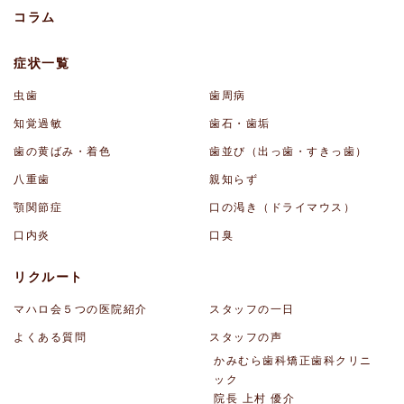
コラム
症状一覧
虫歯
歯周病
知覚過敏
歯石・歯垢
歯の黄ばみ・着色
歯並び（出っ歯・すきっ歯）
八重歯
親知らず
顎関節症
口の渇き（ドライマウス）
口内炎
口臭
リクルート
マハロ会５つの医院紹介
スタッフの一日
よくある質問
スタッフの声
かみむら歯科矯正歯科クリニ
ック
院長 上村 優介