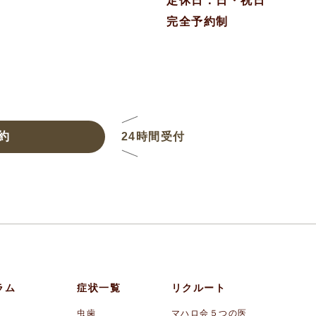
定休日：日・祝日
完全予約制
約
24時間受付
ラム
症状一覧
リクルート
虫歯
マハロ会５つの医