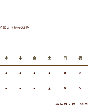
柏駅より徒歩23分
水
木
金
土
日
祝
●
●
●
●
✕
✕
●
●
●
▲
✕
✕