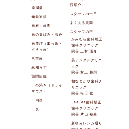
院紹介
歯周病
スタッフの一日
知覚過敏
よくある質問
歯石・歯垢
スタッフの声
歯の黄ばみ・着色
かみむら歯科矯正
歯並び（出っ歯・
歯科クリニック
すきっ歯）
院長 上村 優介
八重歯
英デンタルクリニ
ック
親知らず
院長 村上 勝則
顎関節症
柏などがや歯科ク
口の渇き（ドライ
リニック
マウス）
院長 松田 覚
口内炎
LeaLea歯科矯正
歯科クリニック
口臭
院長 片山 裕基
新橋赤レンガ通り