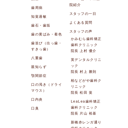
院紹介
歯周病
スタッフの一日
知覚過敏
よくある質問
歯石・歯垢
スタッフの声
歯の黄ばみ・着色
かみむら歯科矯正
歯並び（出っ歯・
歯科クリニック
すきっ歯）
院長 上村 優介
八重歯
英デンタルクリニ
ック
親知らず
院長 村上 勝則
顎関節症
柏などがや歯科ク
口の渇き（ドライ
リニック
マウス）
院長 松田 覚
口内炎
LeaLea歯科矯正
歯科クリニック
口臭
院長 片山 裕基
新橋赤レンガ通り