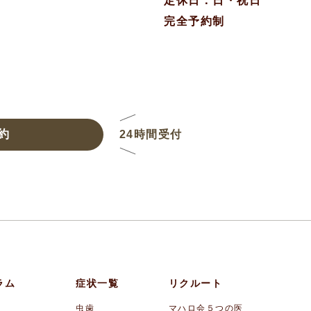
定休日：日・祝日
完全予約制
約
24時間受付
ラム
症状一覧
リクルート
虫歯
マハロ会５つの医