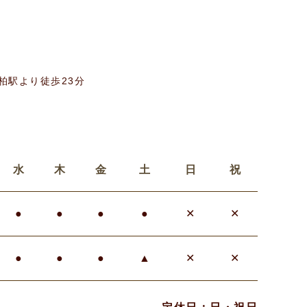
柏駅より徒歩23分
水
木
金
土
日
祝
●
●
●
●
✕
✕
●
●
●
▲
✕
✕