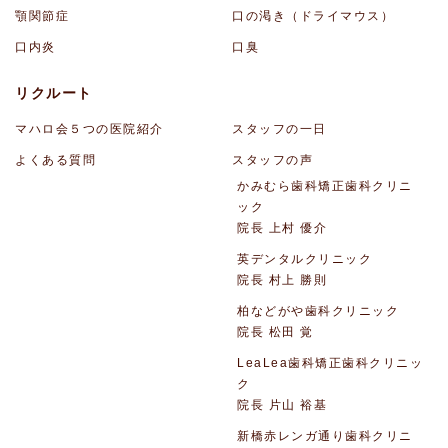
顎関節症
口の渇き（ドライマウス）
口内炎
口臭
リクルート
マハロ会５つの医院紹介
スタッフの一日
よくある質問
スタッフの声
かみむら歯科矯正歯科クリニ
ック
院長 上村 優介
英デンタルクリニック
院長 村上 勝則
柏などがや歯科クリニック
院長 松田 覚
LeaLea歯科矯正歯科クリニッ
ク
院長 片山 裕基
新橋赤レンガ通り歯科クリニ