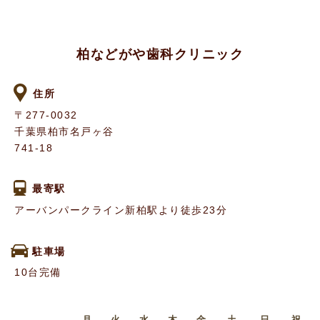
柏などがや歯科クリニック
住所
〒277-0032
千葉県柏市名戸ヶ谷
741-18
最寄駅
アーバンパークライン新柏駅より徒歩23分
駐車場
10台完備
月
火
水
木
金
土
日
祝