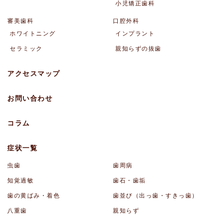
小児矯正歯科
審美歯科
口腔外科
ホワイトニング
インプラント
セラミック
親知らずの抜歯
アクセスマップ
お問い合わせ
コラム
症状一覧
虫歯
歯周病
知覚過敏
歯石・歯垢
歯の黄ばみ・着色
歯並び（出っ歯・すきっ歯）
八重歯
親知らず